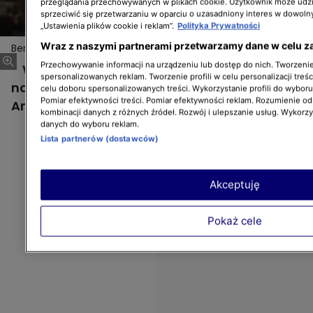
przeglądania przechowywanych w plikach cookie. Użytkownik może udzi
sprzeciwić się przetwarzaniu w oparciu o uzasadniony interes w dowoln
„Ustawienia plików cookie i reklam”.
Polityka Prywatności
Wraz z naszymi partnerami przetwarzamy dane w celu z
Bert Kreischer w programie Bert Zdobywca
Przechowywanie informacji na urządzeniu lub dostęp do nich. Tworzenie 
W tym sezonie Bert bierze udział w
spersonalizowanych reklam. Tworzenie profili w celu personalizacji treśc
najweselszych zabawach i grach, jakie
celu doboru spersonalizowanych treści. Wykorzystanie profili do wybor
Pomiar efektywności treści. Pomiar efektywności reklam. Rozumienie odb
Ameryka ma do zaoferowania.
kombinacji danych z różnych źródeł. Rozwój i ulepszanie usług. Wykorz
danych do wyboru reklam.
Lista partnerów (dostawców)
Akceptuję
Pokaż cele