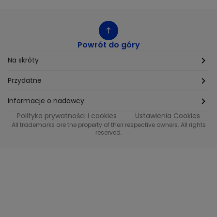
Powrót do góry
Na skróty
Etyka
Przydatne
Supplier Diversity
Biuro Prasowe
Informacje o nadawcy
Polityka prywatności i cookies
Ustawienia Cookies
Polityka podatkowa
Biuro Reklamy
Informacje o nadawcy programu METRO
All trademarks are the property of their respective owners. All rights
reserved.
Procurement
Fundacja TVN
Informacje o nadawcy programu iTvn
Równość szans w zatrudnieniu
Kariera
Informacje o nadawcy programu iTvn Extra
Modern Slavery Statement
Distribution
Informacje o nadawcy programu iTvn West
Jak odbierać
Informacje o nadawcy programu HGTV