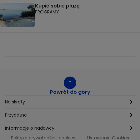
Kupić sobie plażę
PROGRAMY
Powrót do góry
Na skróty
Etyka
Przydatne
Supplier Diversity
Biuro Prasowe
Informacje o nadawcy
Polityka prywatności i cookies
Ustawienia Cookies