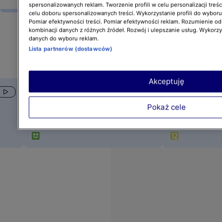
spersonalizowanych reklam. Tworzenie profili w celu personalizacji treśc
celu doboru spersonalizowanych treści. Wykorzystanie profili do wybor
Pomiar efektywności treści. Pomiar efektywności reklam. Rozumienie odb
Teraz w TV
kombinacji danych z różnych źródeł. Rozwój i ulepszanie usług. Wykorz
danych do wyboru reklam.
Lista partnerów (dostawców)
Dziś
8 sierpnia
Akceptuję
22:00
-
23:35
23:35
-
00:35
Azja Express 4 (odc. 6, s. 4)
Cali i zdrowi (1
Pokaż cele