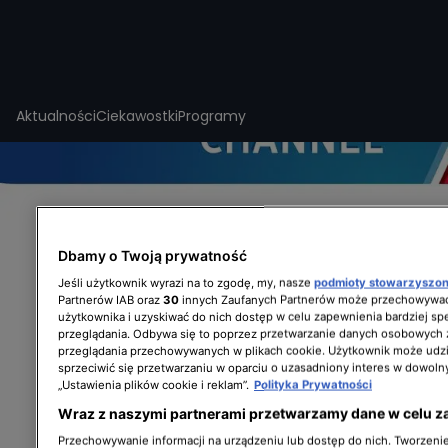
Aktualności
Ciekawostki
Programy
Dbamy o Twoją prywatność
Jeśli użytkownik wyrazi na to zgodę, my, nasze
podmioty stowarzyszo
Partnerów IAB oraz
30
innych Zaufanych Partnerów może przechowywać
użytkownika i uzyskiwać do nich dostęp w celu zapewnienia bardziej 
przeglądania. Odbywa się to poprzez przetwarzanie danych osobowych
przeglądania przechowywanych w plikach cookie. Użytkownik może udzi
sprzeciwić się przetwarzaniu w oparciu o uzasadniony interes w dowoln
„Ustawienia plików cookie i reklam”.
Polityka Prywatności
Wraz z naszymi partnerami przetwarzamy dane w celu z
Zagadki świata zwierząt
Przechowywanie informacji na urządzeniu lub dostęp do nich. Tworzenie 
AKTUALNOŚCI