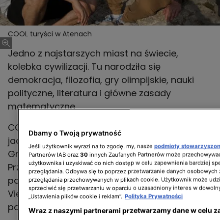
COOL turyści w Atenach
Jedno z najstarszych miast na świecie,
kolebka cywilizacji. Tu narodziła się
demokracja, filozofia, gry olimpijskie, nauki
polityczne, literatura i główne zasady
matematyczne.
COOL turyści udali się do Aten, aby sprawdzić
Dbamy o Twoją prywatność
jacy są prawdziwi Grecy, co znaczy udawać
Jeśli użytkownik wyrazi na to zgodę, my, nasze
podmioty stowarzyszo
Greka i czy Grecy znają… grecką sałatkę.
Partnerów IAB oraz
30
innych Zaufanych Partnerów może przechowywać
użytkownika i uzyskiwać do nich dostęp w celu zapewnienia bardziej 
Przekonali się, że Ateny to nie tylko stare
przeglądania. Odbywa się to poprzez przetwarzanie danych osobowych
posągi, Akropol, Teatr Dionizosa i Panteon.
przeglądania przechowywanych w plikach cookie. Użytkownik może udzi
sprzeciwić się przetwarzaniu w oparciu o uzasadniony interes w dowoln
Vienio i Filip odkryli jak żyje Wieczne Miasto
„Ustawienia plików cookie i reklam”.
Polityka Prywatności
poza przewodnikiem!
Wraz z naszymi partnerami przetwarzamy dane w celu z