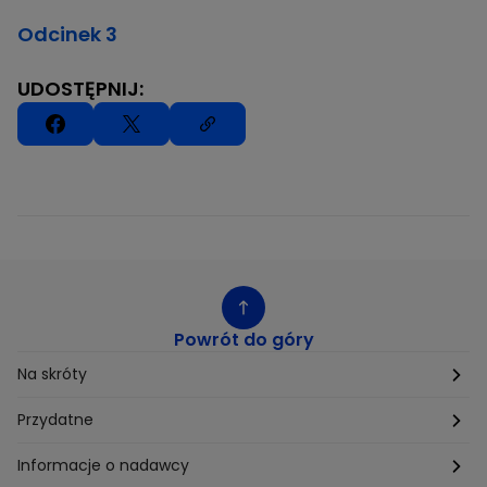
Odcinek 3
UDOSTĘPNIJ:
Powrót do góry
Na skróty
Etyka
Przydatne
Supplier Diversity
Biuro Prasowe
Informacje o nadawcy