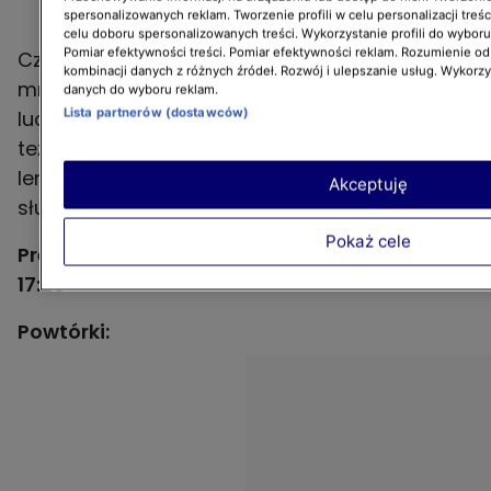
spersonalizowanych reklam. Tworzenie profili w celu personalizacji treśc
celu doboru spersonalizowanych treści. Wykorzystanie profili do wybor
Pomiar efektywności treści. Pomiar efektywności reklam. Rozumienie odb
Czy wiecie, że te wielkie koty nie potrafią
kombinacji danych z różnych źródeł. Rozwój i ulepszanie usług. Wykorz
mruczeć i mają pięciokrotnie lepszy wzrok niż
danych do wyboru reklam.
Lista partnerów (dostawców)
ludzie? Nasi dociekliwi podróżnicy sprawdzą
też, czy lwy rzeczywiście są największymi
leniuchami świata i do czego tak naprawdę
Akceptuję
służy im bujna grzywa.
Pokaż cele
Premiera odcinka: wtorek 3 grudnia godz.
17:20
Powtórki: