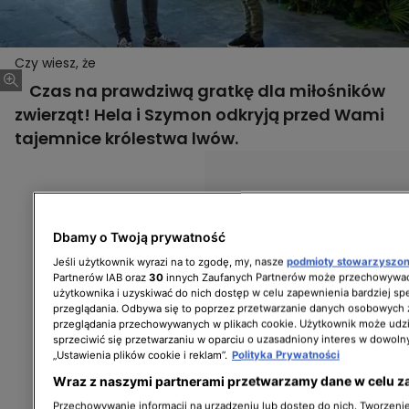
Czy wiesz, że
Czas na prawdziwą gratkę dla miłośników
zwierząt! Hela i Szymon odkryją przed Wami
tajemnice królestwa lwów.
Dbamy o Twoją prywatność
Jeśli użytkownik wyrazi na to zgodę, my, nasze
podmioty stowarzyszo
Partnerów IAB oraz
30
innych Zaufanych Partnerów może przechowywać
użytkownika i uzyskiwać do nich dostęp w celu zapewnienia bardziej 
przeglądania. Odbywa się to poprzez przetwarzanie danych osobowych
przeglądania przechowywanych w plikach cookie. Użytkownik może udzi
sprzeciwić się przetwarzaniu w oparciu o uzasadniony interes w dowoln
„Ustawienia plików cookie i reklam”.
Polityka Prywatności
Wraz z naszymi partnerami przetwarzamy dane w celu z
Przechowywanie informacji na urządzeniu lub dostęp do nich. Tworzenie 