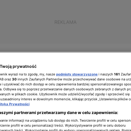
Twoją prywatność
ownik wyrazi na to zgodę, my, nasze
podmioty stowarzyszone
i naszych
161
Zaufa
ół zarządzający
Biuro prasowe
Kariera
IAB oraz
30
innych Zaufanych Partnerów może przechowywać dane osobowe na ur
 i uzyskiwać do nich dostęp w celu zapewnienia bardziej spersonalizowanego spo
a. Odbywa się to poprzez przetwarzanie danych osobowych zebranych z danych pr
nych w plikach cookie. Użytkownik może udzielić/wycofać zgodę i sprzeciwić się
 uzasadniony interes w dowolnym momencie, klikając przycisk „Ustawienia plików c
lityka Prywatności
kalne
aszymi partnerami przetwarzamy dane w celu zapewnienia:
nie informacji na urządzeniu lub dostęp do nich. Tworzenie profili w celu sperso
zenie profili w celu personalizacji treści. Wykorzystywanie profili w celu doboru
owanych treści. Wykorzystanie profili do wyboru spersonalizowanych reklam. Pomia