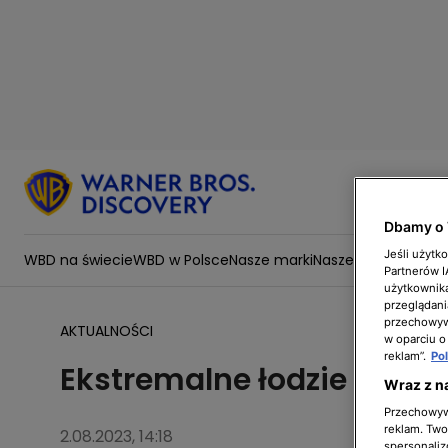
Dbamy o 
Jeśli użytk
WBD na świecie
WBD w Polsce
Nasze marki
Nasze wartości
Zesp
Partnerów 
użytkownika
przeglądani
przechowywa
AKTUALNOŚCI
w oparciu o
reklam”.
Po
Ekstremalne łodzie miesz
Wraz z n
Przechowywa
reklam. Twor
2.08.2023, 14:18
spersonaliz