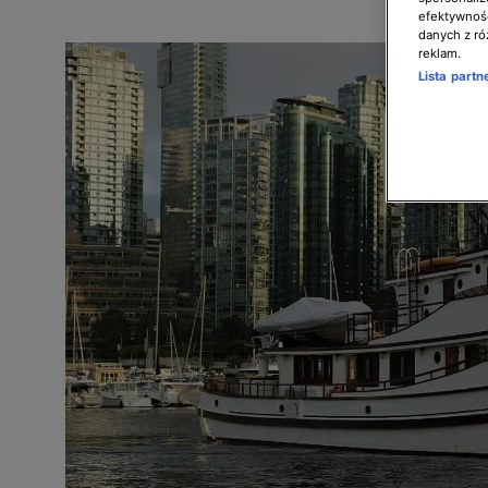
efektywnośc
danych z ró
reklam.
Lista part