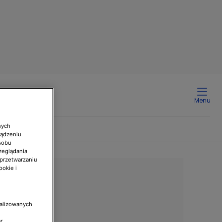
Menu
nych
ządzeniu
sobu
zeglądania
 przetwarzaniu
ookie i
nalizowanych
r