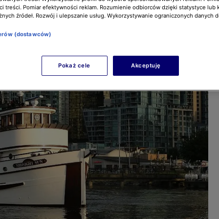
i treści. Pomiar efektywności reklam. Rozumienie odbiorców dzięki statystyce lub 
żnych źródeł. Rozwój i ulepszanie usług. Wykorzystywanie ograniczonych danych 
nerów (dostawców)
Pokaż cele
Akceptuję