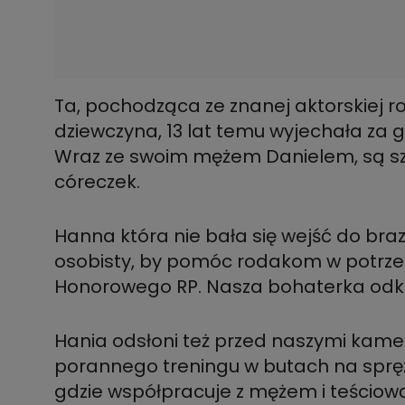
Ta, pochodząca ze znanej aktorskiej ro
dziewczyna, 13 lat temu wyjechała za gł
Wraz ze swoim mężem Danielem, są sz
córeczek.
Hanna która nie bała się wejść do braz
osobisty, by pomóc rodakom w potrzebi
Honorowego RP. Nasza bohaterka odkry
Hania odsłoni też przed naszymi kame
porannego treningu w butach na spręży
gdzie współpracuje z mężem i teściową