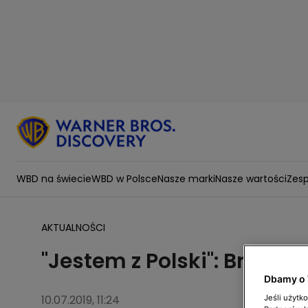
WBD na świecie
WBD w Polsce
Nasze marki
Nasze wartości
Zesp
AKTUALNOŚCI
"Jestem z Polski": Brazylia
Dbamy o 
10.07.2019, 11:24
Jeśli użytk