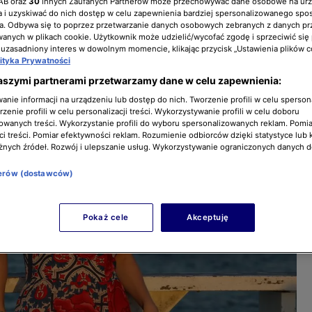
IAB oraz
30
innych Zaufanych Partnerów może przechowywać dane osobowe na ur
 i uzyskiwać do nich dostęp w celu zapewnienia bardziej spersonalizowanego spo
a. Odbywa się to poprzez przetwarzanie danych osobowych zebranych z danych pr
nych w plikach cookie. Użytkownik może udzielić/wycofać zgodę i sprzeciwić się
 uzasadniony interes w dowolnym momencie, klikając przycisk „Ustawienia plików c
lityka Prywatności
aszymi partnerami przetwarzamy dane w celu zapewnienia:
nie informacji na urządzeniu lub dostęp do nich. Tworzenie profili w celu sperso
zenie profili w celu personalizacji treści. Wykorzystywanie profili w celu doboru
owanych treści. Wykorzystanie profili do wyboru spersonalizowanych reklam. Pomia
i treści. Pomiar efektywności reklam. Rozumienie odbiorców dzięki statystyce lub 
żnych źródeł. Rozwój i ulepszanie usług. Wykorzystywanie ograniczonych danych 
nerów (dostawców)
Pokaż cele
Akceptuję