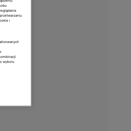
ządzeniu
sobu
zeglądania
 przetwarzaniu
ookie i
nalizowanych
r
kombinacji
do wyboru