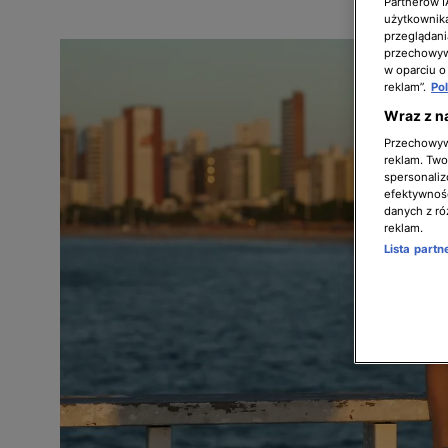
Partnerów 
użytkownika
przeglądani
przechowywa
w oparciu o
reklam”.
Po
Wraz z n
Przechowywa
reklam. Twor
spersonaliz
efektywnośc
danych z ró
reklam.
Lista part