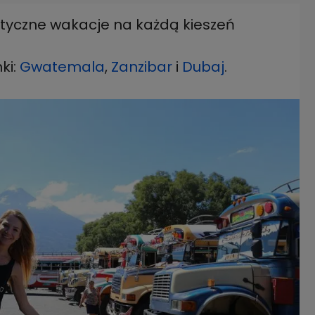
tyczne wakacje na każdą kieszeń
ki:
Gwatemala
,
Zanzibar
i
Dubaj
.