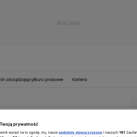
ół zarządzający
Biuro prasowe
Kariera
Twoją prywatność
ownik wyrazi na to zgodę, my, nasze
podmioty stowarzyszone
i naszych
161
Zaufa