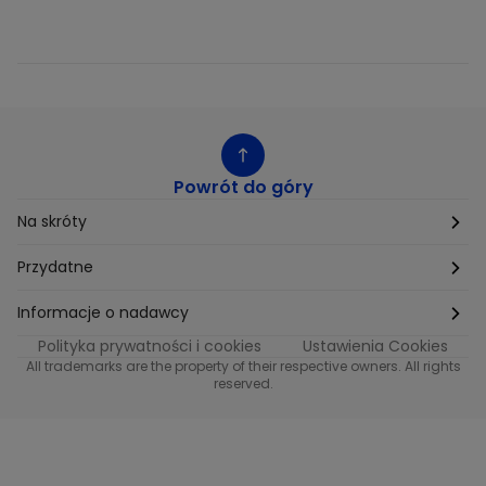
Powrót do góry
Na skróty
Etyka
Przydatne
Supplier Diversity
Biuro Prasowe
Informacje o nadawcy
Polityka prywatności i cookies
Ustawienia Cookies
Polityka podatkowa
Biuro Reklamy
Informacje o nadawcy programu METRO
All trademarks are the property of their respective owners. All rights
reserved.
Procurement
Fundacja TVN
Informacje o nadawcy programu iTvn
Równość szans w zatrudnieniu
Kariera
Informacje o nadawcy programu iTvn Extra