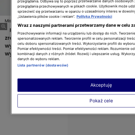
przeglądania. Odbywa się to poprzez przetwarzanie danych osobowych
przeglądania przechowywanych w plikach cookie. Użytkownik może udzi
sprzeciwić się przetwarzaniu w oparciu o uzasadniony interes w dowoln
„Ustawienia plików cookie i reklam”.
Polityka Prywatności
Misja: Kolacja 9
Wraz z naszymi partnerami przetwarzamy dane w celu z
Robert Irwin i jego pozornie niemożliwe do
Przechowywanie informacji na urządzeniu lub dostęp do nich. Tworzenie 
zrealizowania misje, które już dawno
spersonalizowanych reklam. Tworzenie profili w celu personalizacji treśc
celu doboru spersonalizowanych treści. Wykorzystanie profili do wybor
wykraczają poza wszelkie granice
Pomiar efektywności treści. Pomiar efektywności reklam. Rozumienie odb
wytrzymałości.
kombinacji danych z różnych źródeł. Rozwój i ulepszanie usług. Wykorz
danych do wyboru reklam.
Lista partnerów (dostawców)
Akceptuję
Pokaż cele