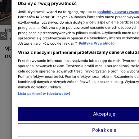
Dbamy o Twoją prywatność
Jeśli użytkownik wyrazi na to zgodę, my, nasze
podmioty stowarzyszo
Partnerów IAB oraz
30
innych Zaufanych Partnerów może przechowywać
użytkownika i uzyskiwać do nich dostęp w celu zapewnienia bardziej 
przeglądania. Odbywa się to poprzez przetwarzanie danych osobowych
Niezwykłe Stany Prokopa sezon 3
przeglądania przechowywanych w plikach cookie. Użytkownik może udzi
W tym odcinku ruszymy na podbój Detroit i
sprzeciwić się przetwarzaniu w oparciu o uzasadniony interes w dowoln
„Ustawienia plików cookie i reklam”.
Polityka Prywatności
sprawdzimy, jakie jeszcze tajemnice przed
Wraz z naszymi partnerami przetwarzamy dane w celu z
nami skrywa!
Przechowywanie informacji na urządzeniu lub dostęp do nich. Tworzenie 
spersonalizowanych reklam. Tworzenie profili w celu personalizacji treśc
celu doboru spersonalizowanych treści. Wykorzystanie profili do wybor
Pomiar efektywności treści. Pomiar efektywności reklam. Rozumienie odb
kombinacji danych z różnych źródeł. Rozwój i ulepszanie usług. Wykorz
danych do wyboru reklam.
Lista partnerów (dostawców)
Akceptuję
Pokaż cele