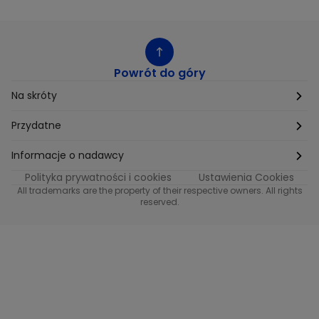
Powrót do góry
Na skróty
Etyka
Przydatne
Supplier Diversity
Biuro Prasowe
Informacje o nadawcy
Polityka prywatności i cookies
Ustawienia Cookies
Polityka podatkowa
Biuro Reklamy
Informacje o nadawcy programu METRO
All trademarks are the property of their respective owners. All rights
reserved.
Procurement
Fundacja TVN
Informacje o nadawcy programu iTvn
Równość szans w zatrudnieniu
Kariera
Informacje o nadawcy programu iTvn Extra
Modern Slavery Statement
Distribution
Informacje o nadawcy programu iTvn West
Jak odbierać
Informacje o nadawcy programu HGTV