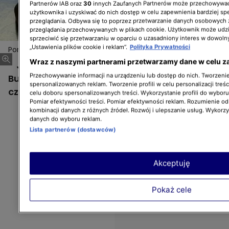
Partnerów IAB oraz
30
innych Zaufanych Partnerów może przechowywać
użytkownika i uzyskiwać do nich dostęp w celu zapewnienia bardziej 
przeglądania. Odbywa się to poprzez przetwarzanie danych osobowych
przeglądania przechowywanych w plikach cookie. Użytkownik może udzi
sprzeciwić się przetwarzaniu w oparciu o uzasadniony interes w dowoln
„Ustawienia plików cookie i reklam”.
Polityka Prywatności
Porada na weekend, Jakub Porada w Bukowinie
Wraz z naszymi partnerami przetwarzamy dane w celu z
Jakub Porada spędza weekend w
Przechowywanie informacji na urządzeniu lub dostęp do nich. Tworzenie 
Bukownie Tatrzańskiej i pokazuje, jak krótki
spersonalizowanych reklam. Tworzenie profili w celu personalizacji treśc
czas zamienić na wielki wypoczynek.
celu doboru spersonalizowanych treści. Wykorzystanie profili do wybor
Pomiar efektywności treści. Pomiar efektywności reklam. Rozumienie odb
kombinacji danych z różnych źródeł. Rozwój i ulepszanie usług. Wykorz
danych do wyboru reklam.
Lista partnerów (dostawców)
Akceptuję
Pokaż cele