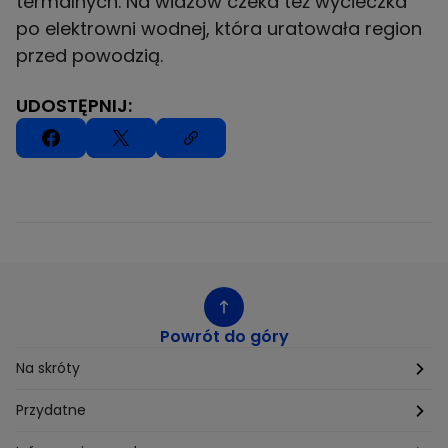
termalnych. Na widzów czeka też wycieczka
po elektrowni wodnej, która uratowała region
przed powodzią.
UDOSTĘPNIJ:
Powrót do góry
Na skróty
Etyka
Przydatne